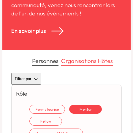
communauté, venez nous rencontrer lors
de l'un de nos évènements !
En savoir plus
Personnes
Organisations Hôtes
Filtrer par
Rôle
Formateur·ice
Mentor
Fellow