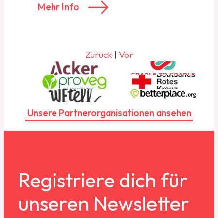
Mehr Info
Zurück
|
Vor
Unsere Partnerorganisationen ansehen
Registriere dich für
unseren Newsletter