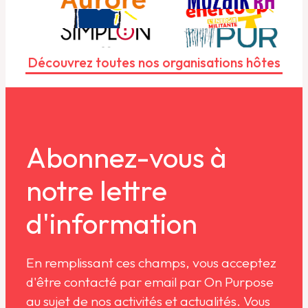
Découvrez toutes nos organisations hôtes
Abonnez-vous à
notre lettre
d'information
En remplissant ces champs, vous acceptez
d'être contacté par email par On Purpose
au sujet de nos activités et actualités. Vous